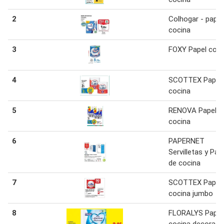
2
Colhogar - papel
cocina
3
FOXY Papel coci
4
SCOTTEX Papel
cocina
5
RENOVA Papel
cocina
6
PAPERNET
Servilletas y Pap
de cocina
7
SCOTTEX Papel 
cocina jumbo
8
FLORALYS Papel
cocina decorad