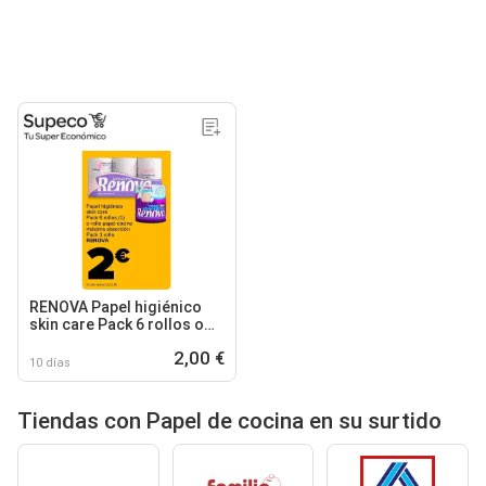
RENOVA Papel higiénico
skin care Pack 6 rollos o
rollo papel cocina máxima
2,00 €
absorción Pack 1 rollo
10 días
Tiendas con Papel de cocina en su surtido