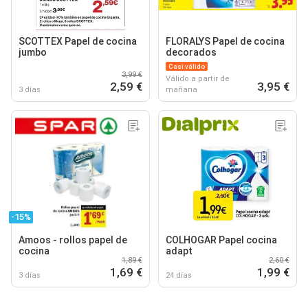
SCOTTEX Papel de cocina
FLORALYS Papel de cocina
jumbo
decorados
Casi válido
3,99 €
Válido a partir de
2,59 €
3,95 €
3 días
mañana
-15%
Amoos - rollos papel de
COLHOGAR Papel cocina
cocina
adapt
1,89 €
2,60 €
1,69 €
1,99 €
3 días
24 días