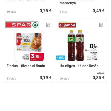
maracuyá
0,75 €
0,49 €
10 días
3 días
-10%
Findus - filetes al limón
Ifa eliges - té con limón
0,95 €
3,19 €
0,85 €
13 días
20 días