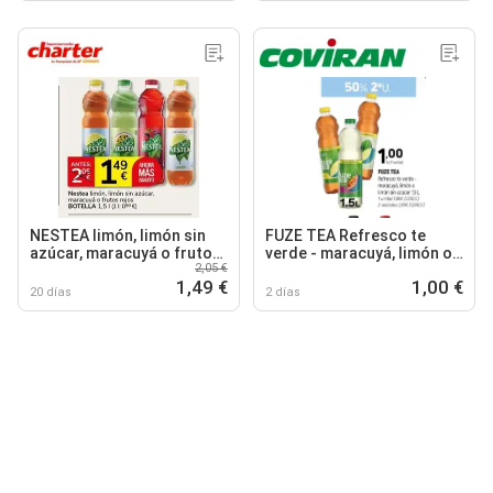
NESTEA limón, limón sin
FUZE TEA Refresco te
azúcar, maracuyá o frutos
verde - maracuyá, limón o
2,05 €
rojos
limón sin azúcar
1,49 €
1,00 €
20 días
2 días