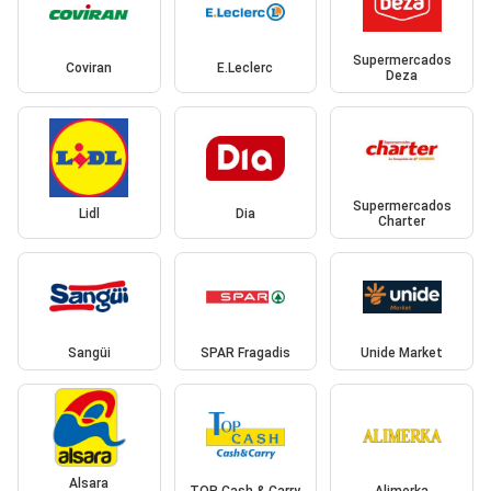
Supermercados
Coviran
E.Leclerc
Deza
Supermercados
Lidl
Dia
Charter
Sangüi
SPAR Fragadis
Unide Market
Alsara