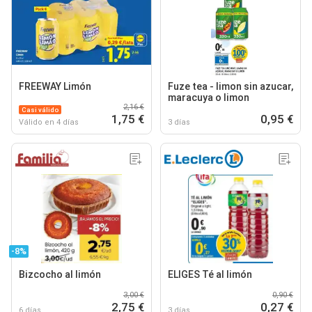
FREEWAY Limón
Fuze tea - limon sin azucar,
maracuya o limon
2,16 €
Casi válido
1,75 €
0,95 €
Válido en 4 días
3 días
-8%
Bizcocho al limón
ELIGES Té al limón
3,00 €
0,90 €
2,75 €
0,27 €
6 días
3 días