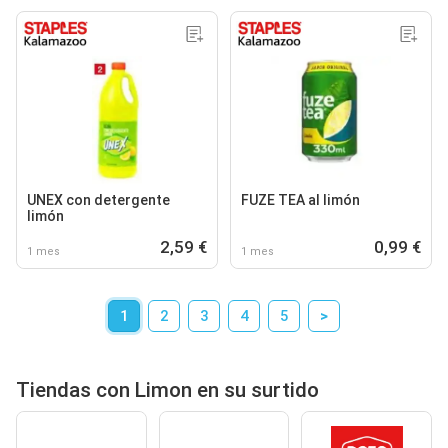
UNEX con detergente
FUZE TEA al limón
limón
2,59 €
0,99 €
1 mes
1 mes
1
2
3
4
5
>
Tiendas con Limon en su surtido