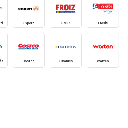
tí
Expert
FROIZ
Eroski
lés
Costco
Euronics
Worten