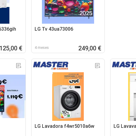
6336gih
LG Tv 43ua73006
125,00 €
249,00 €
4 meses
LG Lavadora f4wr5010a6w
LG Lavava