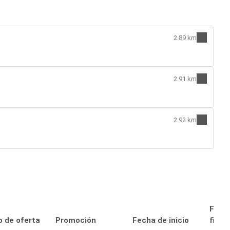
2.89 km
2.91 km
2.92 km
Fech
o de oferta
Promoción
Fecha de inicio
final