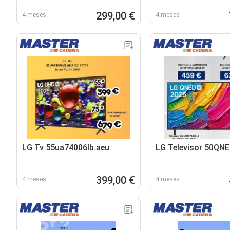
299,00 €
4 meses
4 meses
LG Tv 55ua74006lb.aeu
LG Televisor 50QN
399,00 €
4 meses
4 meses