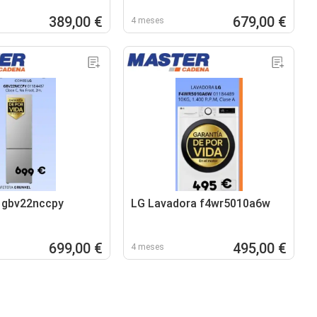
389,00 €
679,00 €
4 meses
 gbv22nccpy
LG Lavadora f4wr5010a6w
699,00 €
495,00 €
4 meses