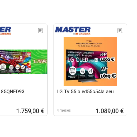
" 85QNED93
LG Tv 55 oled55c54la.aeu
1.759,00 €
1.089,00 €
4 meses