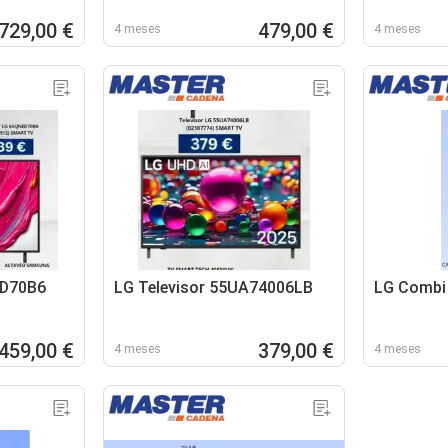
729,00 €
479,00 €
4 meses
4 meses
ED70B6
LG Televisor 55UA74006LB
LG Combi
459,00 €
379,00 €
4 meses
4 meses