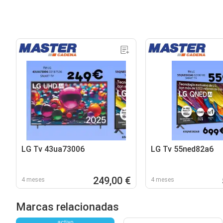
LG Tv 43ua73006
LG Tv 55ned82a6
249,00 €
4 meses
4 meses
Marcas relacionadas
activo