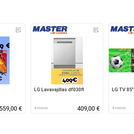
LG Lavavajillas df030fl
LG TV 85
559,00 €
409,00 €
4 meses
4 meses