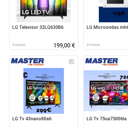
LG Televisor 32LQ630B6
LG Microondas mh
199,00 €
4 meses
4 meses
LG Tv 43nano80a6
LG Tv 75ua75006la