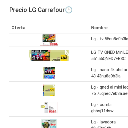
Precio LG Carrefour🕒
Oferta
Nombre
Lg - tv 55nu8e0b3l
LG TV QNED MiniL
55” 55QNED7EB3C
Lg - nano 4k uhd ai
43 43nu8e0b3la
Lg - qned ai mini le
75 75qned7eb3a.ae
Lg - combi
gbbsj11dsw
Lg - lavadora