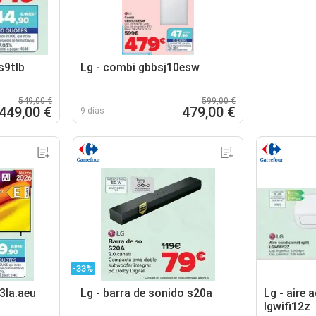
s9tlb
Lg - combi gbbsj10esw
549,00 €
599,00 €
449,00 €
479,00 €
9 días
-33%
3la.aeu
Lg - barra de sonido s20a
Lg - aire 
lgwifi12z