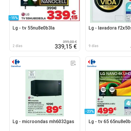
-15%
Lg - tv 55nu8e0b3la
Lg - lavadora f2x50
399,00 €
339,15 €
2 días
9 días
-23%
Lg - microondas mh6032gas
Lg - tv 65 65nu8e0b