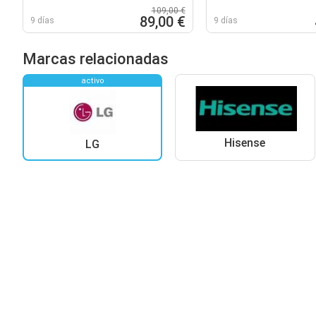
109,00 €
89,00 €
9 días
9 días
Marcas relacionadas
activo
Hisense
LG