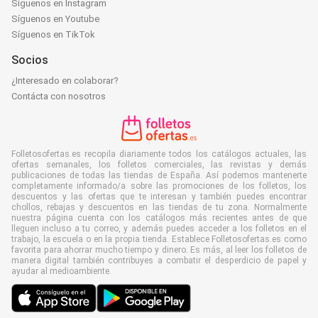
Síguenos en Instagram
Síguenos en Youtube
Síguenos en TikTok
Socios
¿Interesado en colaborar?
Contácta con nosotros
Folletosofertas.es recopila diariamente todos los catálogos actuales, las
ofertas semanales, los folletos comerciales, las revistas y demás
publicaciones de todas las tiendas de España. Así podemos mantenerte
completamente informado/a sobre las promociones de los folletos, los
descuentos y las ofertas que te interesan y también puedes encontrar
chollos, rebajas y descuentos en las tiendas de tu zona. Normalmente
nuestra página cuenta con los catálogos más recientes antes de que
lleguen incluso a tu correo, y además puedes acceder a los folletos en el
trabajo, la escuela o en la propia tienda. Establece Folletosofertas.es como
favorita para ahorrar mucho tiempo y dinero. Es más, al leer los folletos de
manera digital también contribuyes a combatir el desperdicio de papel y
ayudar al medioambiente.