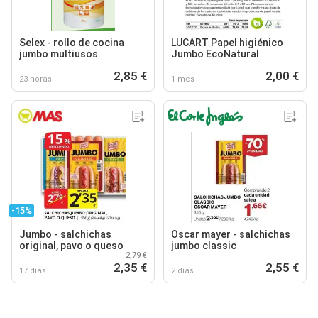
Selex - rollo de cocina
LUCART Papel higiénico
jumbo multiusos
Jumbo EcoNatural
2,85 €
2,00 €
23 horas
1 mes
-15%
Jumbo - salchichas
Oscar mayer - salchichas
original, pavo o queso
jumbo classic
2,79 €
2,35 €
2,55 €
17 días
2 días