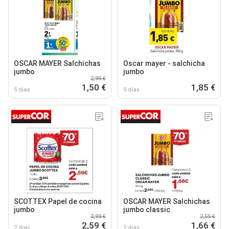
OSCAR MAYER Salchichas
Oscar mayer - salchicha
jumbo
jumbo
2,99 €
1,50 €
1,85 €
5 días
9 días
SCOTTEX Papel de cocina
OSCAR MAYER Salchichas
jumbo
jumbo classic
3,99 €
2,55 €
2,59 €
1,66 €
2 días
2 días