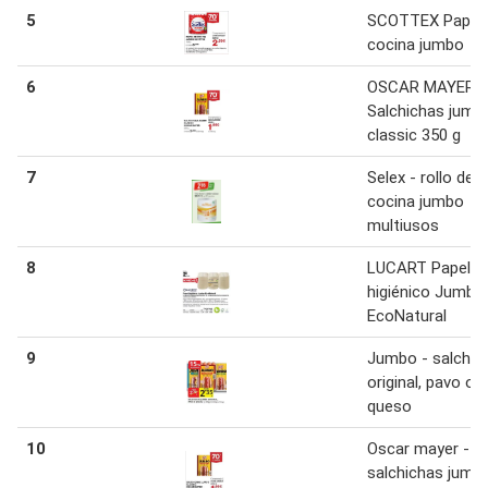
5
SCOTTEX Papel 
cocina jumbo
6
OSCAR MAYER
Salchichas jumb
classic 350 g
7
Selex - rollo de
cocina jumbo
multiusos
8
LUCART Papel
higiénico Jumbo
EcoNatural
9
Jumbo - salchic
original, pavo o
queso
10
Oscar mayer -
salchichas jumb