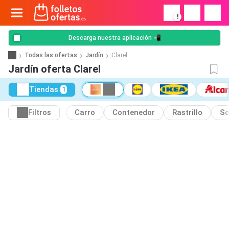
!
Descarga nuestra aplicación 📲
Todas las ofertas
Jardín
Clarel
Jardín oferta Clarel
Tiendas
1
Filtros
Carro
Contenedor
Rastrillo
So