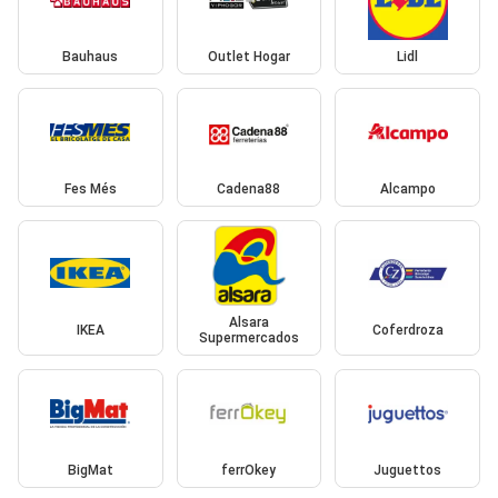
Bauhaus
Outlet Hogar
Lidl
Fes Més
Cadena88
Alcampo
Alsara
IKEA
Coferdroza
Supermercados
BigMat
ferrOkey
Juguettos