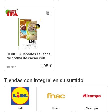
CERIDES Cereales rellenos
de crema de cacao con
avellanas o trigo integral y
1,95 €
arroz frutas
10 días
Tiendas con Integral en su surtido
Lidl
Fnac
Alcampo