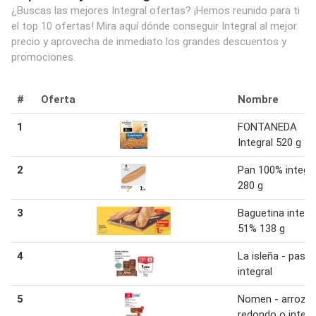
¿Buscas las mejores Integral ofertas? ¡Hemos reunido para ti
el top 10 ofertas! Mira aquí dónde conseguir Integral al mejor
precio y aprovecha de inmediato los grandes descuentos y
promociones.
#
Oferta
Nombre
1
FONTANEDA
Integral 520 g
2
Pan 100% integra
280 g
3
Baguetina integr
51% 138 g
4
La isleña - pasta
integral
5
Nomen - arroz
redondo o integr