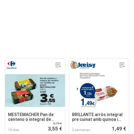
MESTEMACHER Pan de
BRILLANTE arròs integral
centeno o integral de
pre cuinat amb quinoa i
3,79 €
centeno con semillas de
cereals
3,55 €
1,49 €
girasol
19 días
2 semanas