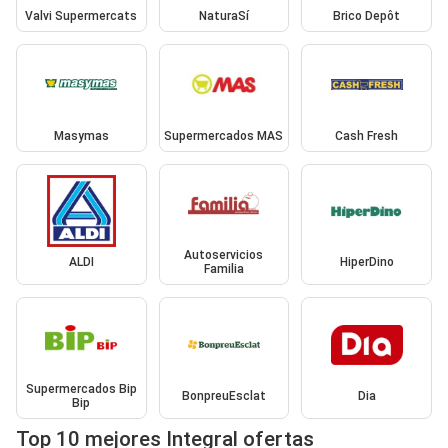
Valvi Supermercats
NaturaSí
Brico Depôt
Masymas
Supermercados MAS
Cash Fresh
Autoservicios
ALDI
HiperDino
Familia
Supermercados Bip
BonpreuEsclat
Dia
Bip
Top 10 mejores Integral ofertas