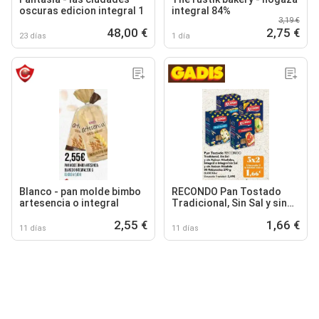
oscuras edicion integral 1
integral 84%
3,19 €
48,00 €
2,75 €
23 días
1 día
Blanco - pan molde bimbo
RECONDO Pan Tostado
artesencia o integral
Tradicional, Sin Sal y sin
Azúcar Añadidos, Integral
2,55 €
1,66 €
o Integral sin Sal y sin
11 días
11 días
Azúcar Añadido 30
Rebanadas