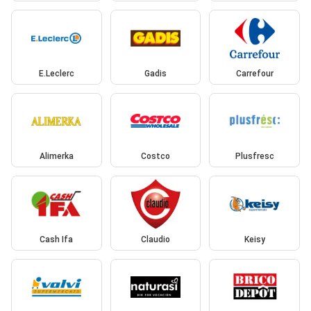
E.Leclerc
Gadis
Carrefour
Alimerka
Costco
Plusfresc
Cash Ifa
Claudio
Keisy