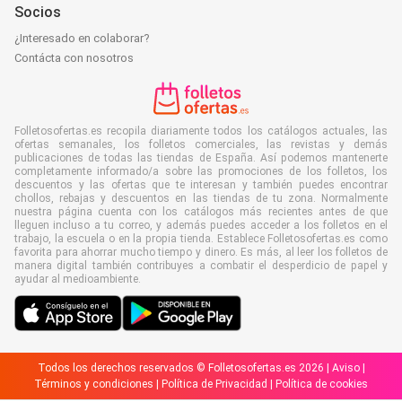
Socios
¿Interesado en colaborar?
Contácta con nosotros
Folletosofertas.es recopila diariamente todos los catálogos actuales, las
ofertas semanales, los folletos comerciales, las revistas y demás
publicaciones de todas las tiendas de España. Así podemos mantenerte
completamente informado/a sobre las promociones de los folletos, los
descuentos y las ofertas que te interesan y también puedes encontrar
chollos, rebajas y descuentos en las tiendas de tu zona. Normalmente
nuestra página cuenta con los catálogos más recientes antes de que
lleguen incluso a tu correo, y además puedes acceder a los folletos en el
trabajo, la escuela o en la propia tienda. Establece Folletosofertas.es como
favorita para ahorrar mucho tiempo y dinero. Es más, al leer los folletos de
manera digital también contribuyes a combatir el desperdicio de papel y
ayudar al medioambiente.
Todos los derechos reservados © Folletosofertas.es 2026 |
Aviso
|
Términos y condiciones
|
Política de Privacidad
|
Política de cookies