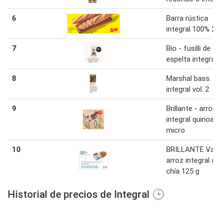
6
Barra rústica
integral 100% 23
7
Bio - fusilli de
espelta integral
8
Marshal bass.
integral vol. 2
9
Brillante - arros
integral quinoa
micro
10
BRILLANTE Vasi
arroz integral co
chía 125 g
Historial de precios de Integral 🕒