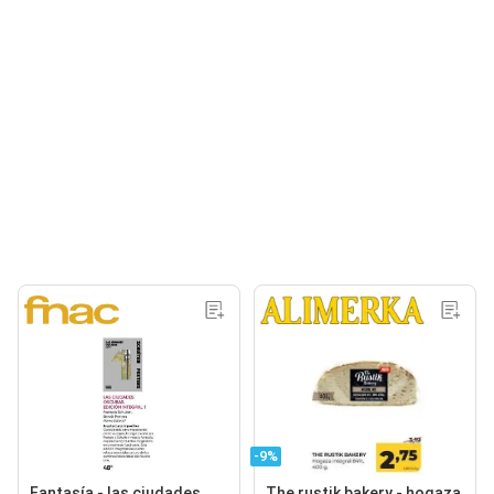
-9%
Fantasía - las ciudades
The rustik bakery - hogaza