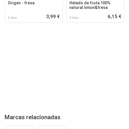
Origen - fresa
Helado de fruta 100%
natural limon&fresa
3,99 €
6,15 €
2 días
2 días
Marcas relacionadas