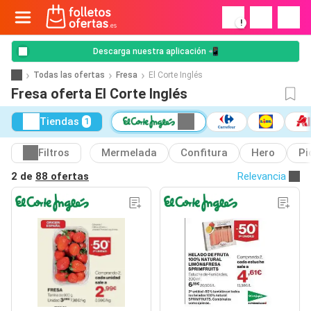
!
Descarga nuestra aplicación 📲
Todas las ofertas
Fresa
El Corte Inglés
Fresa oferta El Corte Inglés
Tiendas
1
Filtros
Mermelada
Confitura
Hero
Pi
2 de
88 ofertas
Relevancia