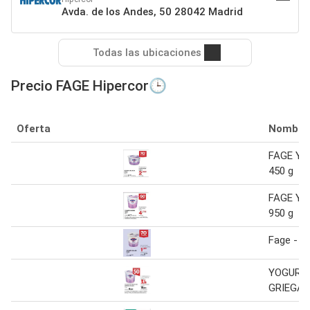
Avda. de los Andes, 50 28042 Madrid
Todas las ubicaciones
Precio FAGE Hipercor🕒
Oferta
Nombre
FAGE Yog
450 g
FAGE Yog
950 g
Fage - y
YOGUR 0
GRIEGA 