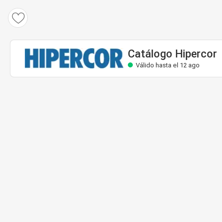
Catálogo Hipercor
Válido hasta el 12 ago
Catálogo Hipercor
Válido hasta el 12 ago