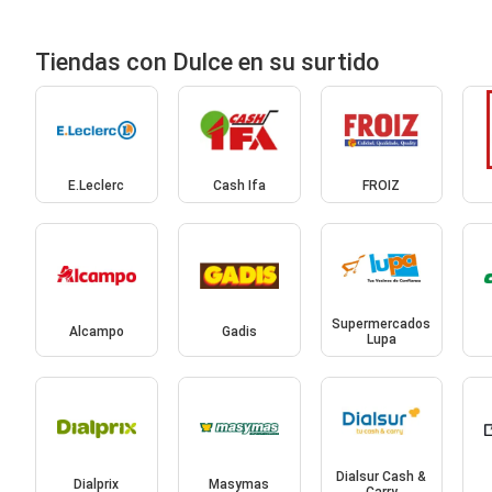
Tiendas con Dulce en su surtido
E.Leclerc
Cash Ifa
FROIZ
Supermercados
Alcampo
Gadis
Lupa
Dialsur Cash &
Dialprix
Masymas