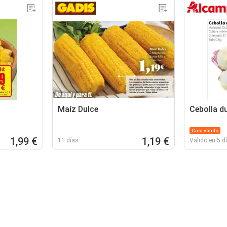
Maíz Dulce
Cebolla d
Casi válido
1,99 €
1,19 €
11 días
Válido en 5 d