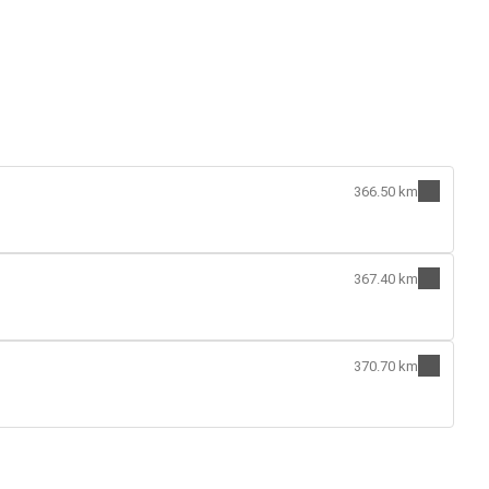
366.50 km
367.40 km
370.70 km