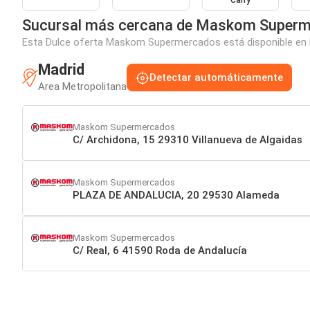
Carry
Sucursal más cercana de Maskom Super
Esta Dulce oferta Maskom Supermercados está disponible en la
Madrid
Detectar automáticamente
Area Metropolitana
Maskom Supermercados
C/ Archidona, 15 29310 Villanueva de Algaidas
Maskom Supermercados
PLAZA DE ANDALUCIA, 20 29530 Alameda
Maskom Supermercados
C/ Real, 6 41590 Roda de Andalucía