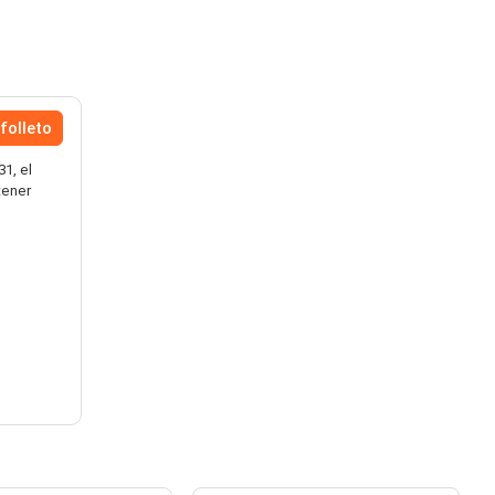
folleto
1, el
tener