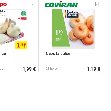
ulce
Cebolla dulce
1,99 €
1,19 €
ías
23 horas