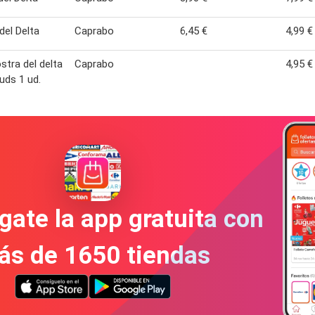
del Delta
Caprabo
6,45 €
4,99 €
stra del delta
Caprabo
4,95 €
 uds 1 ud.
gate la app gratuita con
ás de 1650 tiendas