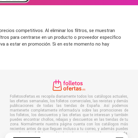
ecios competitivos. Al eliminar los filtros, se muestran
iltros para centrarse en un producto o proveedor específico
uelva a estar en promoción. Si en este momento no hay
Folletosofertas.es recopila diariamente todos los catálogos actuales,
las ofertas semanales, los folletos comerciales, las revistas y demás
publicaciones de todas las tiendas de España. Así podemos
mantenerte completamente informado/a sobre las promociones de
los folletos, los descuentos y las ofertas que te interesan y también
puedes encontrar chollos, rebajas y descuentos en las tiendas de tu
zona. Normalmente nuestra página cuenta con los catálogos más
recientes antes de que lleguen incluso a tu correo, y además puedes
acceder a los folletos en el trabajo, la escuela o en la propia tienda.