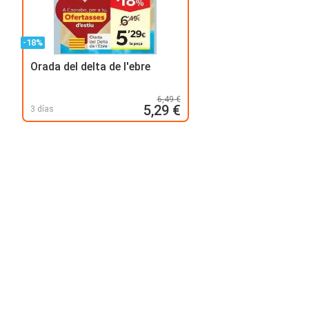
-18%
Orada del delta de l'ebre
6,49 €
5,29 €
3 días