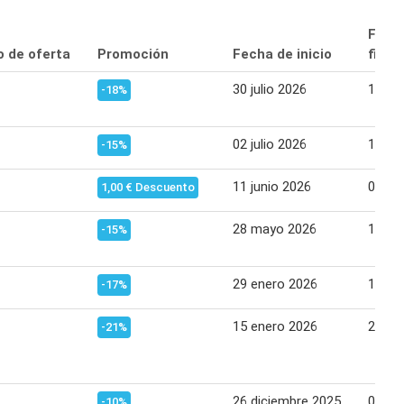
Fech
o de oferta
Promoción
Fecha de inicio
final
30 julio 2026
12 ag
-18%
02 julio 2026
15 jul
-15%
11 junio 2026
01 jul
1,00 € Descuento
28 mayo 2026
10 ju
-15%
29 enero 2026
11 fe
-17%
15 enero 2026
28 en
-21%
26 diciembre 2025
04 en
-10%