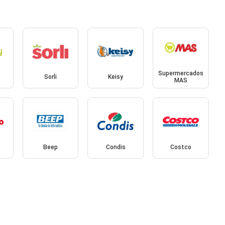
Supermercados
Sorli
Keisy
MAS
Beep
Condis
Costco