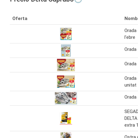
Oferta
Nomb
Orada 
l'ebre
Orada 
Orada 
Orada 
unitat
Orada 
SEGAD
DELTA
extra 
Ostra 