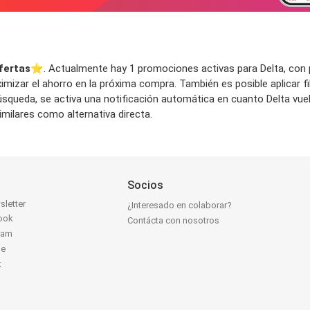
fertas
⭐️. Actualmente hay 1 promociones activas para Delta, con pr
mizar el ahorro en la próxima compra. También es posible aplicar f
a búsqueda, se activa una notificación automática en cuanto Delta v
milares como alternativa directa.
Socios
sletter
¿Interesado en colaborar?
ook
Contácta con nosotros
ram
be
k