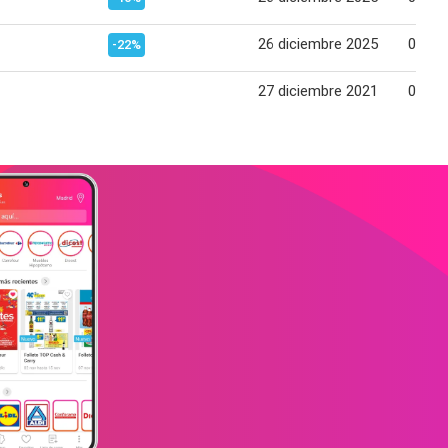
26 diciembre 2025
04 en
-22%
27 diciembre 2021
02 en