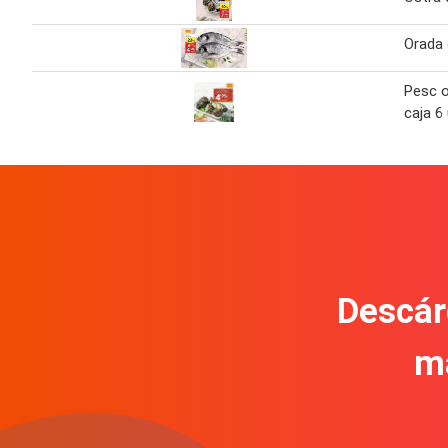
Orada 
Pesc o
caja 6
Descár
m