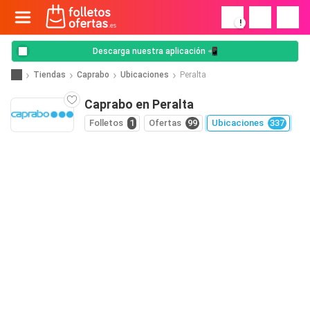
!
Descarga nuestra aplicación 📲
Tiendas
Caprabo
Ubicaciones
Peralta
Caprabo en Peralta
Folletos
1
Ofertas
99
Ubicaciones
337