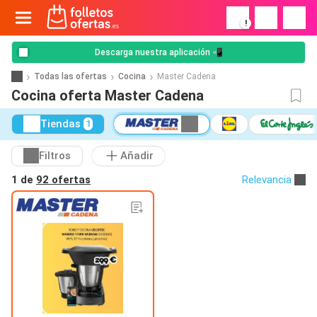
!
Descarga nuestra aplicación 📲
Todas las ofertas
Cocina
Master Cadena
Cocina oferta Master Cadena
Tiendas
1
Filtros
Añadir
1 de
92 ofertas
Relevancia