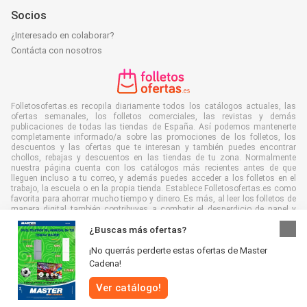
Socios
¿Interesado en colaborar?
Contácta con nosotros
Folletosofertas.es recopila diariamente todos los catálogos actuales, las
ofertas semanales, los folletos comerciales, las revistas y demás
publicaciones de todas las tiendas de España. Así podemos mantenerte
completamente informado/a sobre las promociones de los folletos, los
descuentos y las ofertas que te interesan y también puedes encontrar
chollos, rebajas y descuentos en las tiendas de tu zona. Normalmente
nuestra página cuenta con los catálogos más recientes antes de que
lleguen incluso a tu correo, y además puedes acceder a los folletos en el
trabajo, la escuela o en la propia tienda. Establece Folletosofertas.es como
favorita para ahorrar mucho tiempo y dinero. Es más, al leer los folletos de
manera digital también contribuyes a combatir el desperdicio de papel y
ayudar al medioambiente.
¿Buscas más ofertas?
¡No querrás perderte estas ofertas de Master
Cadena!
Ver catálogo!
Todos los derechos reservados © Folletosofertas.es 2026 |
Aviso
|
Términos y condiciones
|
Política de Privacidad
|
Política de cookies