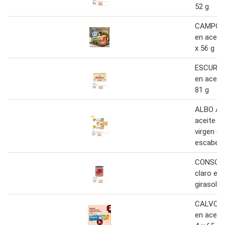
52 g
CAMPOS 
en aceite
x 56 g
ESCURIS 
en aceite
81 g
ALBO Atú
aceite de 
virgen ex
escabech
CONSORC
claro en 
girasol 1
CALVO At
en aceite