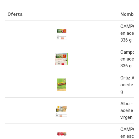
Oferta
Nombre
CAMPOS 
en aceite
336 g
Campos 
en aceite
336 g
Ortiz Atú
aceite de
g
Albo - at
aceite de
virgen ex
CAMPOS 
en escab