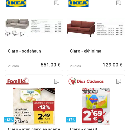
Claro - sodehaun
Claro - ekhiolma
551,00 €
129,00 €
23 días
23 días
-13%
-17%
Claro - atún claro en aceite
Claro - omea3