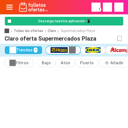
!
Descarga nuestra aplicación 📲
Todas las ofertas
Claro
Supermercados Plaza
Claro oferta Supermercados Plaza
Tiendas
1
Filtros
Bajo
Atún
Puerto
Añadir