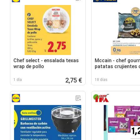
Chef select - ensalada texas
Mccain - chef gour
wrap de pollo
patatas crujientes 
2,75 €
1 día
18 días