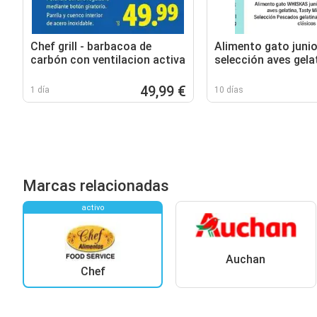
Chef grill - barbacoa de
Alimento gato junio
carbón con ventilacion activa
selección aves gela
Tasty Mix chef sals
Selección Pescados
49,99 €
1 día
10 días
o Selección clásico
Marcas relacionadas
activo
Auchan
Chef