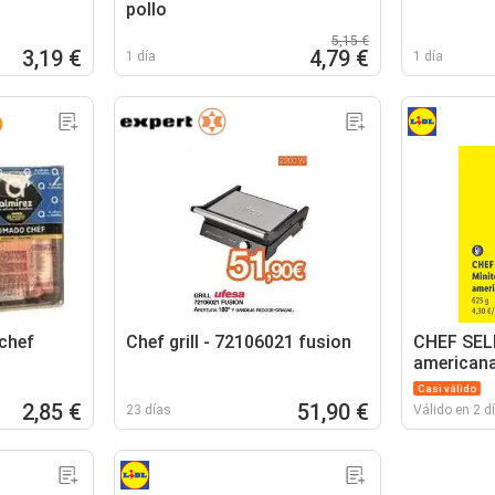
pollo
5,15 €
3,19 €
4,79 €
1 día
1 día
chef
Chef grill - 72106021 fusion
CHEF SELE
american
Casi válido
2,85 €
51,90 €
23 días
Válido en 2 d