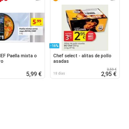
-16%
F Paella mixta o
Chef select - alitas de pollo
ro
asadas
3,59 €
5,99 €
2,95 €
18 días