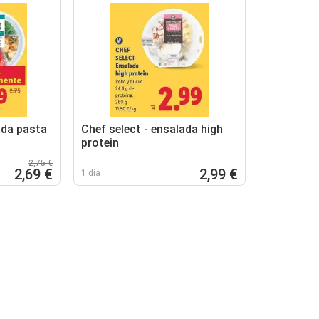
ada pasta
Chef select - ensalada high
protein
2,75 €
2,69 €
2,99 €
1 día