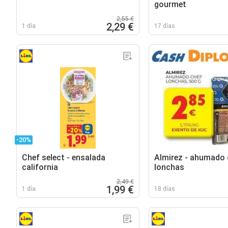
gourmet
2,55 €
2,29 €
1 día
17 días
-20%
Chef select - ensalada
Almirez - ahumado 
california
lonchas
2,49 €
1,99 €
1 día
18 días