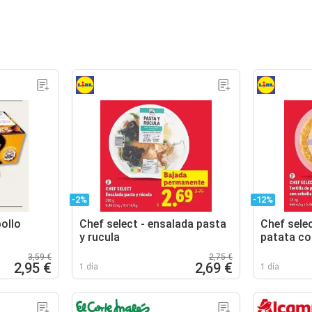
-2%
-12%
ollo
Chef select - ensalada pasta
Chef selec
y rucula
patata co
3,59 €
2,75 €
2,95 €
2,69 €
1 día
1 día