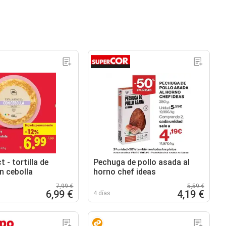
t - tortilla de
Pechuga de pollo asada al
n cebolla
horno chef ideas
7,99 €
5,59 €
6,99 €
4,19 €
4 días