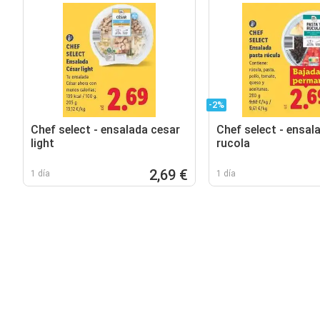
-2%
Chef select - ensalada cesar
Chef select - ensal
light
rucola
2,69 €
1 día
1 día