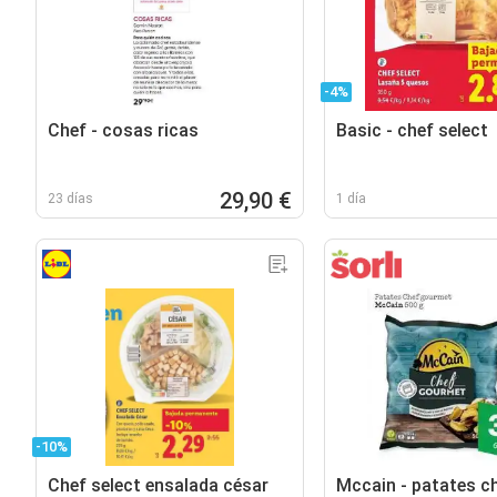
-4%
Chef - cosas ricas
Basic - chef select
29,90 €
23 días
1 día
-10%
Chef select ensalada césar
Mccain - patates c