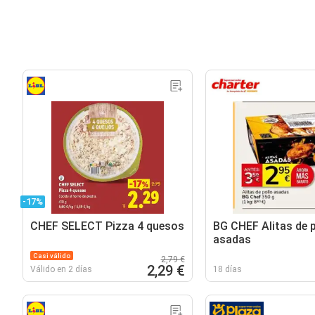
-17%
CHEF SELECT Pizza 4 quesos
BG CHEF Alitas de p
asadas
Casi válido
2,79 €
2,29 €
Válido en 2 días
18 días