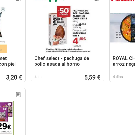
met
Chef select - pechuga de
ROYAL CHE
con piel
pollo asada al horno
arroz neg
3,20 €
5,59 €
4 días
4 días