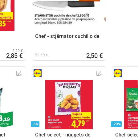
Chef - stjärnstor cuchillo de
2,99 €
2,85 €
2,50 €
23 días
-6%
-20%
hef
Chef select - nuggets de
Chef selec