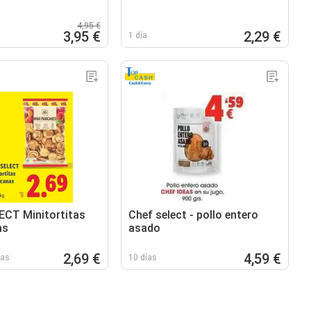
4,95 €
3,95 €
2,29 €
1 día
CT Minitortitas
Chef select - pollo entero
as
asado
2,69 €
4,59 €
ías
10 días