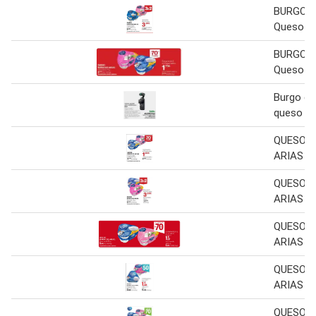
BURGO D
Queso 6 
BURGO D
Queso 6 
Burgo de 
queso
QUESO B
ARIAS
QUESO B
ARIAS
QUESO B
ARIAS
QUESO B
ARIAS
QUESO B