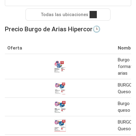
Todas las ubicaciones
Precio Burgo de Arias Hipercor🕒
Oferta
Nombre
Burgo de 
formatge
arias
BURGO D
Queso 6 
Burgo de 
queso
BURGO D
Queso 6 