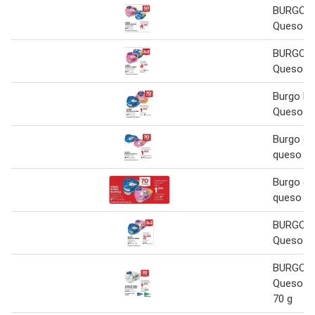
BURGO D
Queso 6 
BURGO D
Queso 6 
Burgo De
Queso 6 
Burgo de 
queso
Burgo de 
queso
BURGO D
Queso 6 
BURGO D
Queso de
70 g