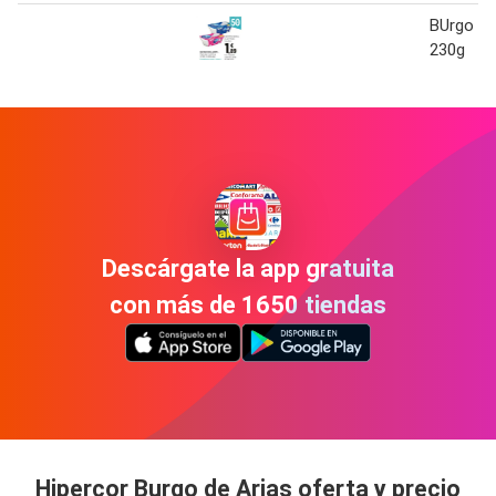
BUrgo De
230g
Descárgate la app gratuita
con más de 1650 tiendas
Hipercor Burgo de Arias oferta y precio