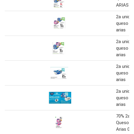
ARIAS
2a unida
queso bu
arias
2a unida
queso bu
arias
2a unida
queso bu
arias
2a unida
queso bu
arias
70% 2a U
Queso B
Arias 0%