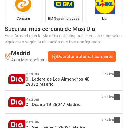
Consum
BM Supermercados
Lidl
Sucursal más cercana de Maxi Dia
Esta Amstel oferta Maxi Dia está disponible en las sucursales
siguientes según la ubicación que has configurado:
Madrid
Detectar automáticamente
Area Metropolitana
Maxi Dia
6.72 km
Cl. Ladera de Los Almendros 40
28032 Madrid
7.03 km
Maxi Dia
Cl. Ocaña 19 28047 Madrid
7.74 km
Maxi Dia
Cl. San Jaime 1 28031 Madrid