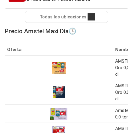
Todas las ubicaciones
Precio Amstel Maxi Dia🕒
Oferta
Nombre
AMSTEL 
Oro 0,0 t
cl
AMSTEL 
Oro 0,0 t
cl
Amstel C
0,0 torra
AMSTEL 