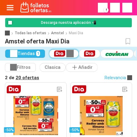
!
Descarga nuestra aplicación 📲
Todas las ofertas
Amstel
Maxi Dia
Amstel oferta Maxi Dia
Tiendas
1
Filtros
Clasica
Añadir
2 de
20 ofertas
Relevancia
-50%
-50%