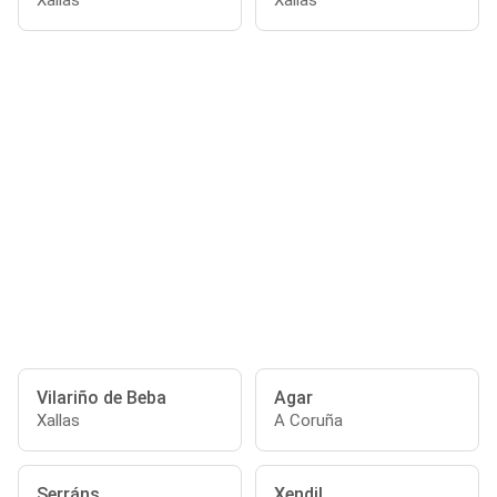
Xallas
Xallas
Vilariño de Beba
Agar
Xallas
A Coruña
Serráns
Xendil