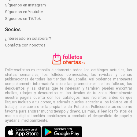
Síguenos en Instagram
Síguenos en Youtube
Síguenos en TikTok
Socios
¿Interesado en colaborar?
Contácta con nosotros
Folletosofertas.es recopila diariamente todos los catálogos actuales, las
ofertas semanales, los folletos comerciales, las revistas y demás
publicaciones de todas las tiendas de España. Así podemos mantenerte
completamente informado/a sobre las promociones de los folletos, los
descuentos y las ofertas que te interesan y también puedes encontrar
chollos, rebajas y descuentos en las tiendas de tu zona. Normalmente
nuestra página cuenta con los catálogos más recientes antes de que
lleguen incluso a tu correo, y además puedes acceder a los folletos en el
trabajo, la escuela o en la propia tienda. Establece Folletosofertas.es como
favorita para ahorrar mucho tiempo y dinero. Es más, al leer los folletos de
manera digital también contribuyes a combatir el desperdicio de papel y
ayudar al medioambiente.