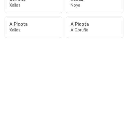
Xallas
Noya
A Picota
A Picota
Xallas
A Coruña