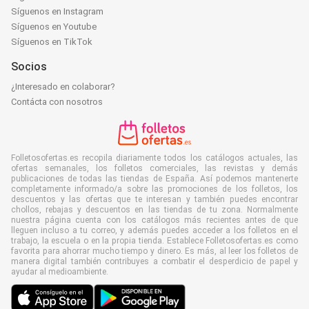
Síguenos en Instagram
Síguenos en Youtube
Síguenos en TikTok
Socios
¿Interesado en colaborar?
Contácta con nosotros
Folletosofertas.es recopila diariamente todos los catálogos actuales, las
ofertas semanales, los folletos comerciales, las revistas y demás
publicaciones de todas las tiendas de España. Así podemos mantenerte
completamente informado/a sobre las promociones de los folletos, los
descuentos y las ofertas que te interesan y también puedes encontrar
chollos, rebajas y descuentos en las tiendas de tu zona. Normalmente
nuestra página cuenta con los catálogos más recientes antes de que
lleguen incluso a tu correo, y además puedes acceder a los folletos en el
trabajo, la escuela o en la propia tienda. Establece Folletosofertas.es como
favorita para ahorrar mucho tiempo y dinero. Es más, al leer los folletos de
manera digital también contribuyes a combatir el desperdicio de papel y
ayudar al medioambiente.