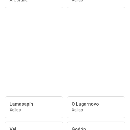
A Coruña
Xallas
Lamasapín
O Lugarnovo
Xallas
Xallas
Val
Godón