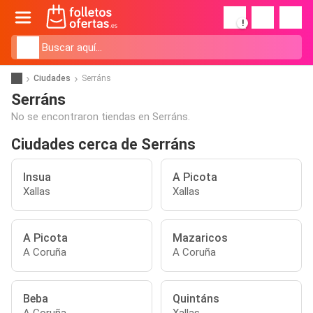
!
Ciudades
Serráns
Serráns
No se encontraron tiendas en Serráns.
Ciudades cerca de Serráns
Insua
A Picota
Xallas
Xallas
A Picota
Mazaricos
A Coruña
A Coruña
Beba
Quintáns