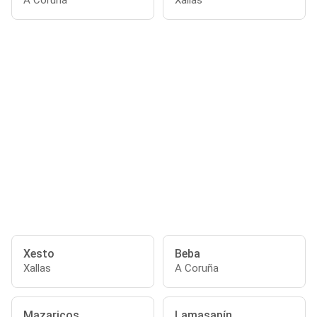
A Coruña
Xallas
Xesto
Beba
Xallas
A Coruña
Mazaricos
Lamasapín