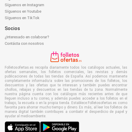
Síguenos en Instagram
Síguenos en Youtube
Síguenos en TikTok
Socios
¿Interesado en colaborar?
Contácta con nosotros
Folletosofertas.es recopila diariamente todos los catálogos actuales, las
ofertas semanales, los folletos comerciales, las revistas y demás
publicaciones de todas las tiendas de España. Así podemos mantenerte
completamente informado/a sobre las promociones de los folletos, los
descuentos y las ofertas que te interesan y también puedes encontrar
chollos, rebajas y descuentos en las tiendas de tu zona. Normalmente
nuestra página cuenta con los catálogos más recientes antes de que
lleguen incluso a tu correo, y además puedes acceder a los folletos en el
trabajo, la escuela o en la propia tienda. Establece Folletosofertas.es como
favorita para ahorrar mucho tiempo y dinero. Es más, al leer los folletos de
manera digital también contribuyes a combatir el desperdicio de papel y
ayudar al medioambiente.