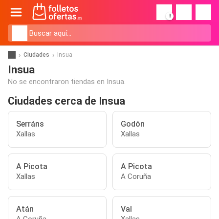
!
Ciudades
Insua
Insua
No se encontraron tiendas en Insua.
Ciudades cerca de Insua
Serráns
Godón
Xallas
Xallas
A Picota
A Picota
Xallas
A Coruña
Atán
Val