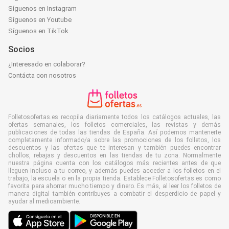
Síguenos en Instagram
Síguenos en Youtube
Síguenos en TikTok
Socios
¿Interesado en colaborar?
Contácta con nosotros
Folletosofertas.es recopila diariamente todos los catálogos actuales, las
ofertas semanales, los folletos comerciales, las revistas y demás
publicaciones de todas las tiendas de España. Así podemos mantenerte
completamente informado/a sobre las promociones de los folletos, los
descuentos y las ofertas que te interesan y también puedes encontrar
chollos, rebajas y descuentos en las tiendas de tu zona. Normalmente
nuestra página cuenta con los catálogos más recientes antes de que
lleguen incluso a tu correo, y además puedes acceder a los folletos en el
trabajo, la escuela o en la propia tienda. Establece Folletosofertas.es como
favorita para ahorrar mucho tiempo y dinero. Es más, al leer los folletos de
manera digital también contribuyes a combatir el desperdicio de papel y
ayudar al medioambiente.