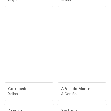
Noya
Xallas
Corrubedo
A Vila do Monte
Xallas
A Coruña
Asenso
Xestoso