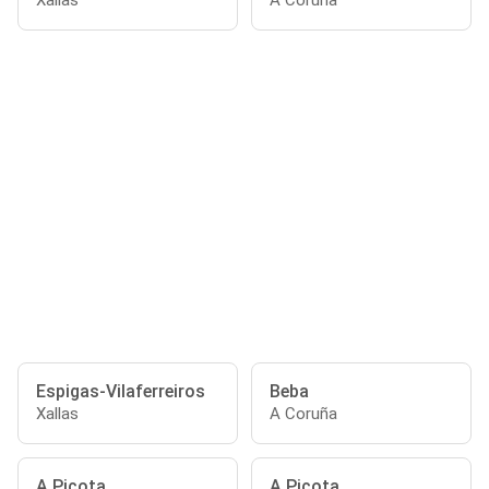
Xallas
A Coruña
Espigas-Vilaferreiros
Beba
Xallas
A Coruña
A Picota
A Picota