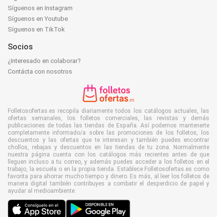
Síguenos en Instagram
Síguenos en Youtube
Síguenos en TikTok
Socios
¿Interesado en colaborar?
Contácta con nosotros
Folletosofertas.es recopila diariamente todos los catálogos actuales, las
ofertas semanales, los folletos comerciales, las revistas y demás
publicaciones de todas las tiendas de España. Así podemos mantenerte
completamente informado/a sobre las promociones de los folletos, los
descuentos y las ofertas que te interesan y también puedes encontrar
chollos, rebajas y descuentos en las tiendas de tu zona. Normalmente
nuestra página cuenta con los catálogos más recientes antes de que
lleguen incluso a tu correo, y además puedes acceder a los folletos en el
trabajo, la escuela o en la propia tienda. Establece Folletosofertas.es como
favorita para ahorrar mucho tiempo y dinero. Es más, al leer los folletos de
manera digital también contribuyes a combatir el desperdicio de papel y
ayudar al medioambiente.