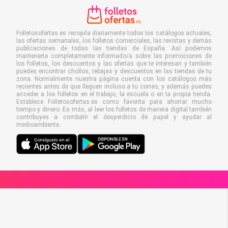
Folletosofertas.es recopila diariamente todos los catálogos actuales,
las ofertas semanales, los folletos comerciales, las revistas y demás
publicaciones de todas las tiendas de España. Así podemos
mantenerte completamente informado/a sobre las promociones de
los folletos, los descuentos y las ofertas que te interesan y también
puedes encontrar chollos, rebajas y descuentos en las tiendas de tu
zona. Normalmente nuestra página cuenta con los catálogos más
recientes antes de que lleguen incluso a tu correo, y además puedes
acceder a los folletos en el trabajo, la escuela o en la propia tienda.
Establece Folletosofertas.es como favorita para ahorrar mucho
tiempo y dinero. Es más, al leer los folletos de manera digital también
contribuyes a combatir el desperdicio de papel y ayudar al
medioambiente.