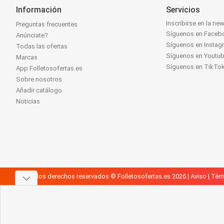
Información
Servicios
Inscribirse en la new
Preguntas frecuentes
Síguenos en Faceb
Anúnciate?
Síguenos en Instag
Todas las ofertas
Síguenos en Youtu
Marcas
Síguenos en TikTo
App Folletosofertas.es
Sobre nosotros
Añadir catálogo
Noticias
Todos los derechos reservados © Folletosofertas.es 2026 |
Aviso
|
Térm