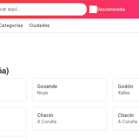
Desconocida
Categorías
Ciudades
ña)
Gosende
Godón
Noya
Xallas
Chacin
Chacín
A Coruña
A Coruña