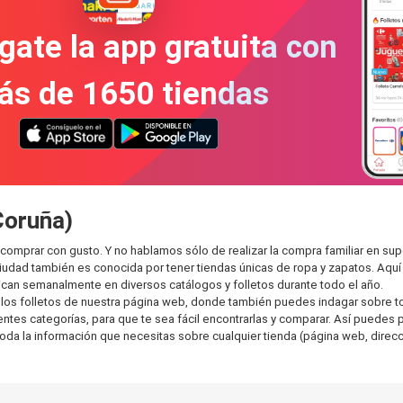
gate la app gratuita con
ás de 1650 tiendas
Coruña)
comprar con gusto. Y no hablamos sólo de realizar la compra familiar en 
ciudad también es conocida por tener tiendas únicas de ropa y zapatos. Aqu
can semanalmente en diversos catálogos y folletos durante todo el año.
os folletos de nuestra página web, donde también puedes indagar sobre tod
s categorías, para que te sea fácil encontrarlas y comparar. Así puedes plan
toda la información que necesitas sobre cualquier tienda (página web, direcci