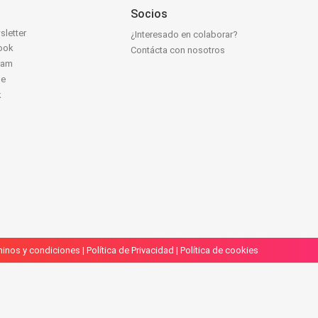
Socios
sletter
¿Interesado en colaborar?
ook
Contácta con nosotros
ram
be
k
inos y condiciones
|
Política de Privacidad
|
Política de cookies