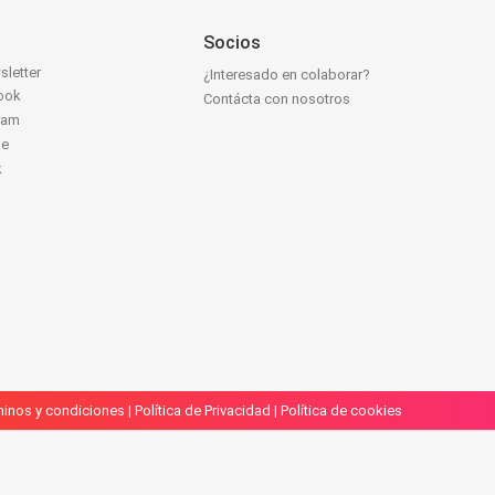
Socios
sletter
¿Interesado en colaborar?
ook
Contácta con nosotros
ram
be
k
inos y condiciones
|
Política de Privacidad
|
Política de cookies