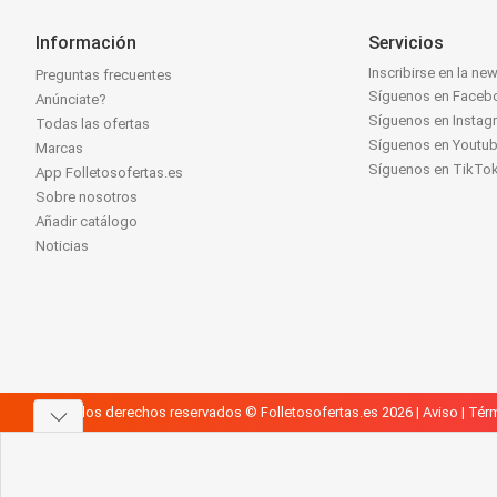
Información
Servicios
Inscribirse en la new
Preguntas frecuentes
Síguenos en Faceb
Anúnciate?
Síguenos en Instag
Todas las ofertas
Síguenos en Youtu
Marcas
Síguenos en TikTo
App Folletosofertas.es
Sobre nosotros
Añadir catálogo
Noticias
Todos los derechos reservados © Folletosofertas.es 2026 |
Aviso
|
Térm