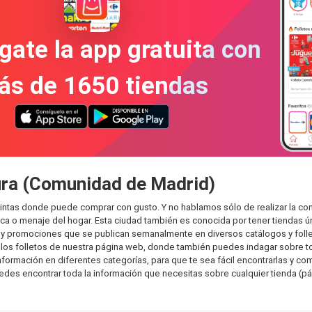
gate la app gratuita con
ás de 1650 tiendas
ura (Comunidad de Madrid)
ntas donde puede comprar con gusto. Y no hablamos sólo de realizar la co
 o menaje del hogar. Esta ciudad también es conocida por tener tiendas ún
y promociones que se publican semanalmente en diversos catálogos y folle
os folletos de nuestra página web, donde también puedes indagar sobre tod
mación en diferentes categorías, para que te sea fácil encontrarlas y compa
uedes encontrar toda la información que necesitas sobre cualquier tienda (pá