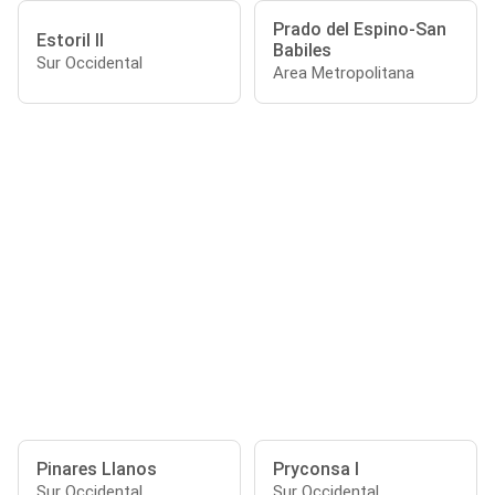
Prado del Espino-San
Estoril II
Babiles
Sur Occidental
Area Metropolitana
Pinares Llanos
Pryconsa I
Sur Occidental
Sur Occidental