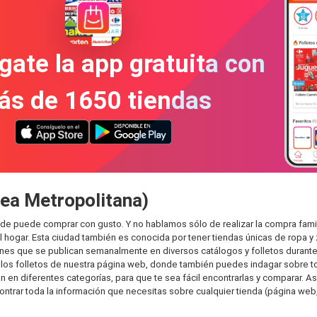
gate la app gratuita con
ás de 1650 tiendas
rea Metropolitana)
nde puede comprar con gusto. Y no hablamos sólo de realizar la compra fa
hogar. Esta ciudad también es conocida por tener tiendas únicas de ropa y 
es que se publican semanalmente en diversos catálogos y folletos durante 
os folletos de nuestra página web, donde también puedes indagar sobre tod
n diferentes categorías, para que te sea fácil encontrarlas y comparar. Así 
ontrar toda la información que necesitas sobre cualquier tienda (página web,