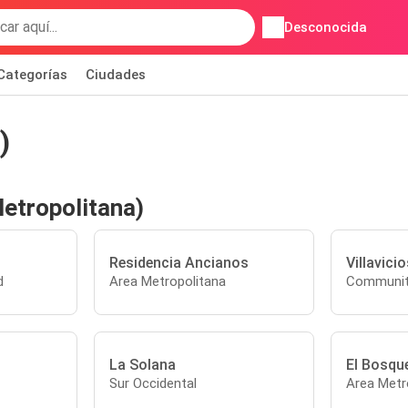
Desconocida
Categorías
Ciudades
)
etropolitana)
Residencia Ancianos
Villavici
d
Area Metropolitana
Communit
La Solana
El Bosqu
Sur Occidental
Area Metr