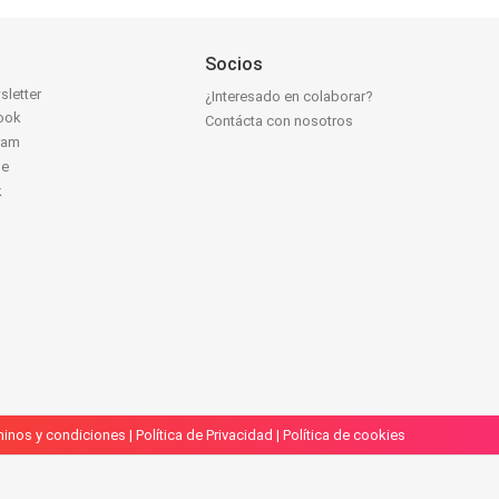
Socios
sletter
¿Interesado en colaborar?
ook
Contácta con nosotros
ram
be
k
inos y condiciones
|
Política de Privacidad
|
Política de cookies