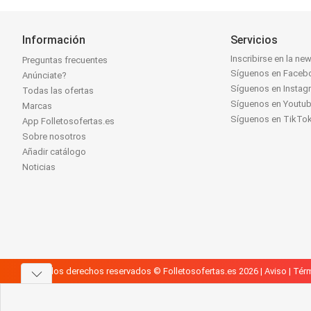
Información
Servicios
Inscribirse en la new
Preguntas frecuentes
Síguenos en Faceb
Anúnciate?
Síguenos en Instag
Todas las ofertas
Síguenos en Youtu
Marcas
Síguenos en TikTo
App Folletosofertas.es
Sobre nosotros
Añadir catálogo
Noticias
Todos los derechos reservados © Folletosofertas.es 2026 |
Aviso
|
Térm