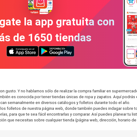
gate la app gratuita con
ás de 1650 tiendas
con gusto. Y no hablamos sólo de realizar la compra familiar en supermer
también es conocida por tener tiendas únicas de ropa y zapatos. Aquí podrá
can semanalmente en diversos catálogos y folletos durante todo el año.
os folletos de nuestra página web, donde también puedes indagar sobre tod
s, para que te sea fácil encontrarlas y comparar. Así puedes planear tu list
ción que necesitas sobre cualquier tienda (página web, dirección, horario de 