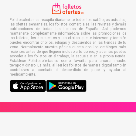
Folletosofertas.es recopila diariamente todos los catálogos actuales,
las ofertas semanales, los folletos comerciales, las revistas y demás
publicaciones de todas las tiendas de España. Así podemos
mantenerte completamente informado/a sobre las promociones de
los folletos, los descuentos y las ofertas que te interesan y también
puedes encontrar chollos, rebajas y descuentos en las tiendas de tu
zona. Normalmente nuestra página cuenta con los catálogos más
recientes antes de que lleguen incluso a tu correo, y además puedes
acceder a los folletos en el trabajo, la escuela o en la propia tienda.
Establece Folletosofertas.es como favorita para ahorrar mucho
tiempo y dinero. Es más, al leer los folletos de manera digital también
contribuyes a combatir el desperdicio de papel y ayudar al
medioambiente.