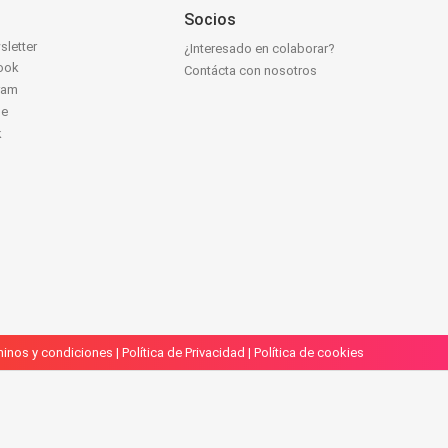
Socios
sletter
¿Interesado en colaborar?
ook
Contácta con nosotros
ram
be
k
inos y condiciones
|
Política de Privacidad
|
Política de cookies