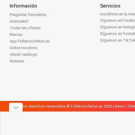
Información
Servicios
Inscribirse en la new
Preguntas frecuentes
Síguenos en Faceb
Anúnciate?
Síguenos en Instag
Todas las ofertas
Síguenos en Youtu
Marcas
Síguenos en TikTo
App Folletosofertas.es
Sobre nosotros
Añadir catálogo
Noticias
Todos los derechos reservados © Folletosofertas.es 2026 |
Aviso
|
Térm