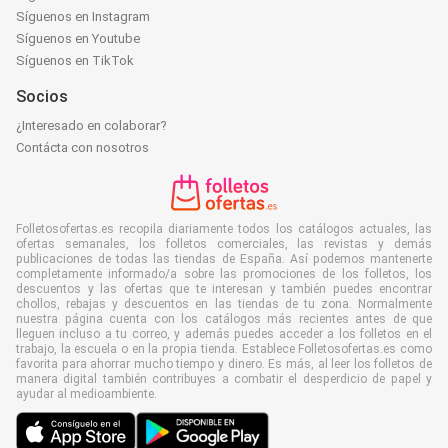
Síguenos en Instagram
Síguenos en Youtube
Síguenos en TikTok
Socios
¿Interesado en colaborar?
Contácta con nosotros
Folletosofertas.es recopila diariamente todos los catálogos actuales, las
ofertas semanales, los folletos comerciales, las revistas y demás
publicaciones de todas las tiendas de España. Así podemos mantenerte
completamente informado/a sobre las promociones de los folletos, los
descuentos y las ofertas que te interesan y también puedes encontrar
chollos, rebajas y descuentos en las tiendas de tu zona. Normalmente
nuestra página cuenta con los catálogos más recientes antes de que
lleguen incluso a tu correo, y además puedes acceder a los folletos en el
trabajo, la escuela o en la propia tienda. Establece Folletosofertas.es como
favorita para ahorrar mucho tiempo y dinero. Es más, al leer los folletos de
manera digital también contribuyes a combatir el desperdicio de papel y
ayudar al medioambiente.