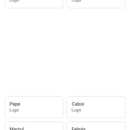
Lugo
Lugo
Pape
Caboi
Lugo
Lugo
Martul
Felpás