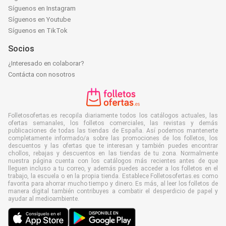
Síguenos en Instagram
Síguenos en Youtube
Síguenos en TikTok
Socios
¿Interesado en colaborar?
Contácta con nosotros
Folletosofertas.es recopila diariamente todos los catálogos actuales, las
ofertas semanales, los folletos comerciales, las revistas y demás
publicaciones de todas las tiendas de España. Así podemos mantenerte
completamente informado/a sobre las promociones de los folletos, los
descuentos y las ofertas que te interesan y también puedes encontrar
chollos, rebajas y descuentos en las tiendas de tu zona. Normalmente
nuestra página cuenta con los catálogos más recientes antes de que
lleguen incluso a tu correo, y además puedes acceder a los folletos en el
trabajo, la escuela o en la propia tienda. Establece Folletosofertas.es como
favorita para ahorrar mucho tiempo y dinero. Es más, al leer los folletos de
manera digital también contribuyes a combatir el desperdicio de papel y
ayudar al medioambiente.