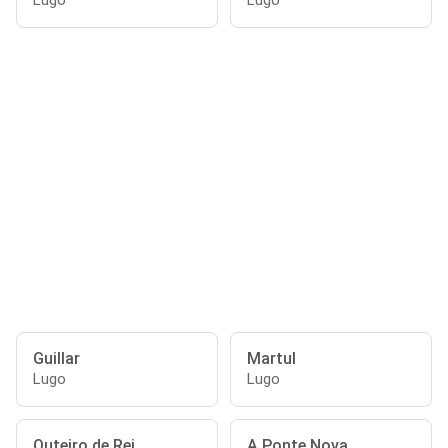
Lugo
Lugo
Guillar
Martul
Lugo
Lugo
Outeiro de Rei
A Ponte Nova