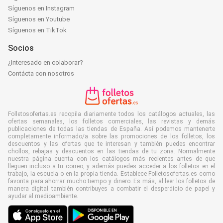
Síguenos en Instagram
Síguenos en Youtube
Síguenos en TikTok
Socios
¿Interesado en colaborar?
Contácta con nosotros
Folletosofertas.es recopila diariamente todos los catálogos actuales, las
ofertas semanales, los folletos comerciales, las revistas y demás
publicaciones de todas las tiendas de España. Así podemos mantenerte
completamente informado/a sobre las promociones de los folletos, los
descuentos y las ofertas que te interesan y también puedes encontrar
chollos, rebajas y descuentos en las tiendas de tu zona. Normalmente
nuestra página cuenta con los catálogos más recientes antes de que
lleguen incluso a tu correo, y además puedes acceder a los folletos en el
trabajo, la escuela o en la propia tienda. Establece Folletosofertas.es como
favorita para ahorrar mucho tiempo y dinero. Es más, al leer los folletos de
manera digital también contribuyes a combatir el desperdicio de papel y
ayudar al medioambiente.