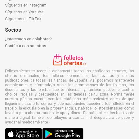
Síguenos en Instagram
Síguenos en Youtube
Síguenos en TikTok
Socios
¿Interesado en colaborar?
Contácta con nosotros
Folletosofertas.es recopila diariamente todos los catálogos actuales, las
ofertas semanales, los folletos comerciales, las revistas y demás
publicaciones de todas las tiendas de España. Así podemos mantenerte
completamente informado/a sobre las promociones de los folletos, los
descuentos y las ofertas que te interesan y también puedes encontrar
chollos, rebajas y descuentos en las tiendas de tu zona. Normalmente
nuestra página cuenta con los catálogos más recientes antes de que
lleguen incluso a tu correo, y además puedes acceder a los folletos en el
trabajo, la escuela o en la propia tienda. Establece Folletosofertas.es como
favorita para ahorrar mucho tiempo y dinero. Es más, al leer los folletos de
manera digital también contribuyes a combatir el desperdicio de papel y
ayudar al medioambiente.