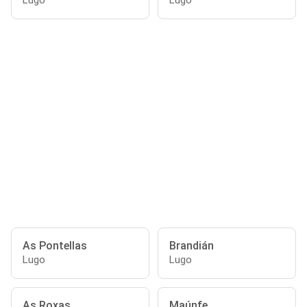
Lugo
Lugo
As Pontellas
Brandián
Lugo
Lugo
As Roxas
Maúnfe