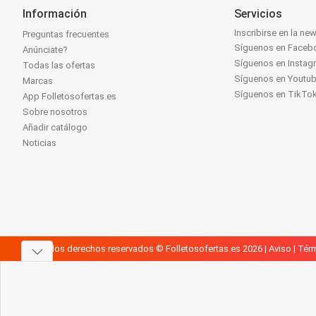
Información
Servicios
Inscribirse en la new
Preguntas frecuentes
Síguenos en Faceb
Anúnciate?
Síguenos en Instag
Todas las ofertas
Síguenos en Youtu
Marcas
Síguenos en TikTo
App Folletosofertas.es
Sobre nosotros
Añadir catálogo
Noticias
Todos los derechos reservados © Folletosofertas.es 2026 |
Aviso
|
Térm