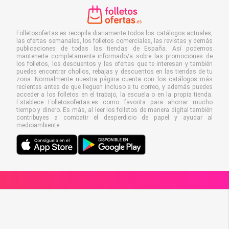
Folletosofertas.es recopila diariamente todos los catálogos actuales,
las ofertas semanales, los folletos comerciales, las revistas y demás
publicaciones de todas las tiendas de España. Así podemos
mantenerte completamente informado/a sobre las promociones de
los folletos, los descuentos y las ofertas que te interesan y también
puedes encontrar chollos, rebajas y descuentos en las tiendas de tu
zona. Normalmente nuestra página cuenta con los catálogos más
recientes antes de que lleguen incluso a tu correo, y además puedes
acceder a los folletos en el trabajo, la escuela o en la propia tienda.
Establece Folletosofertas.es como favorita para ahorrar mucho
tiempo y dinero. Es más, al leer los folletos de manera digital también
contribuyes a combatir el desperdicio de papel y ayudar al
medioambiente.