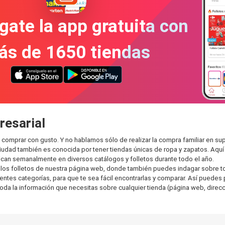
gate la app gratuita con
ás de 1650 tiendas
resarial
 comprar con gusto. Y no hablamos sólo de realizar la compra familiar en
ciudad también es conocida por tener tiendas únicas de ropa y zapatos. Aqu
can semanalmente en diversos catálogos y folletos durante todo el año.
os folletos de nuestra página web, donde también puedes indagar sobre tod
es categorías, para que te sea fácil encontrarlas y comparar. Así puedes pla
toda la información que necesitas sobre cualquier tienda (página web, direcci