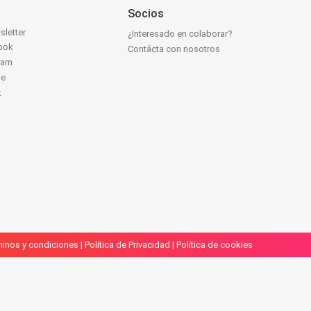
Socios
sletter
¿Interesado en colaborar?
ook
Contácta con nosotros
ram
be
k
inos y condiciones
|
Política de Privacidad
|
Política de cookies