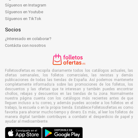
Síguenos en Instagram
Síguenos en Youtube
Síguenos en TikTok
Socios
¿Interesado en colaborar?
Contácta con nosotros
Folletosofertas.es recopila diariamente todos los catálogos actuales, las
ofertas semanales, los folletos comerciales, las revistas y demás
publicaciones de todas las tiendas de España. Así podemos mantenerte
completamente informado/a sobre las promociones de los folletos, los
descuentos y las ofertas que te interesan y también puedes encontrar
chollos, rebajas y descuentos en las tiendas de tu zona. Normalmente
nuestra página cuenta con los catálogos más recientes antes de que
lleguen incluso a tu correo, y además puedes acceder a los folletos en el
trabajo, la escuela o en la propia tienda. Establece Folletosofertas.es como
favorita para ahorrar mucho tiempo y dinero. Es más, al leer los folletos de
manera digital también contribuyes a combatir el desperdicio de papel y
ayudar al medioambiente.