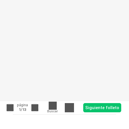
página
Siguiente folleto
1
/13
Buscar