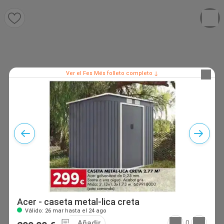
Ver el Fes Més folleto completo ↓
Acer - caseta metal-lica creta
Válido: 26 mar hasta el 24 ago
Añadir
0