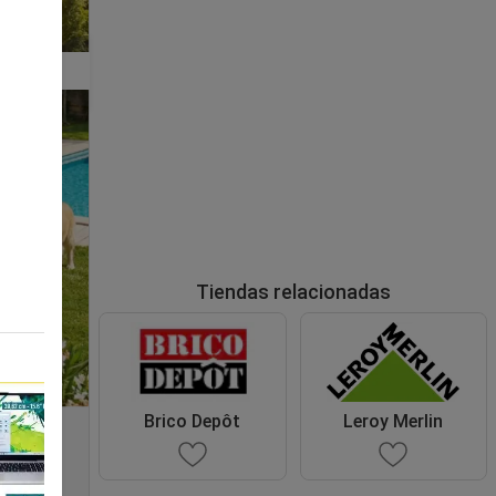
Tiendas relacionadas
Brico Depôt
Leroy Merlin