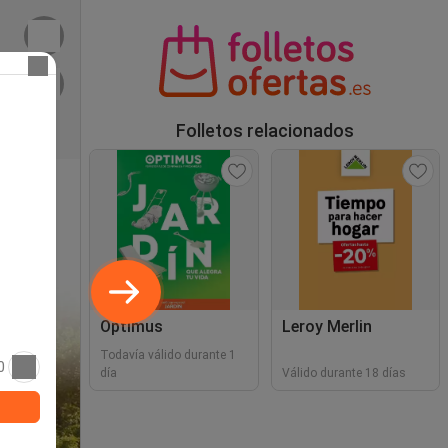
Folletos relacionados
Optimus
Leroy Merlin
Todavía válido durante 1
0
día
Válido durante 18 días