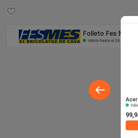
Folleto Fes Més
Válido hasta el 24 ago
Folleto Fes Més
Válido hasta el 24 ago
Acer
Váli
99,9