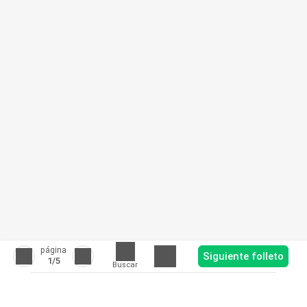
página
Siguiente folleto
1
/5
Buscar