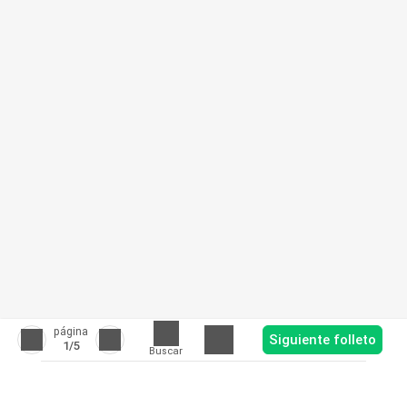
página
Siguiente folleto
1
/5
Buscar