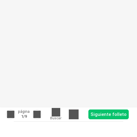
página
Siguiente folleto
1
/9
Buscar