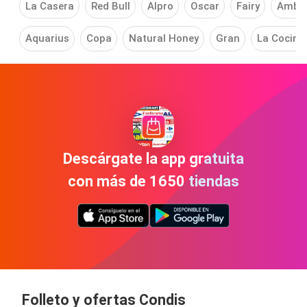
La Casera
Red Bull
Alpro
Oscar
Fairy
Ambie
Aquarius
Copa
Natural Honey
Gran
La Cocine
Descárgate la app gratuita
con más de 1650 tiendas
Folleto y ofertas Condis