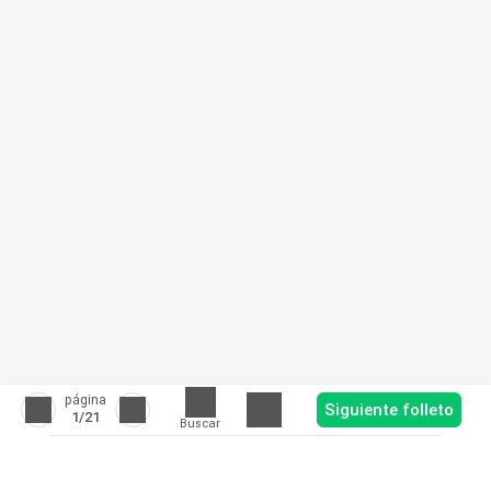
página
Siguiente folleto
1
/21
Buscar