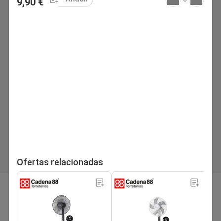
9,90 €
Ofertas relacionadas
página
Siguiente folleto
1
/85
Buscar