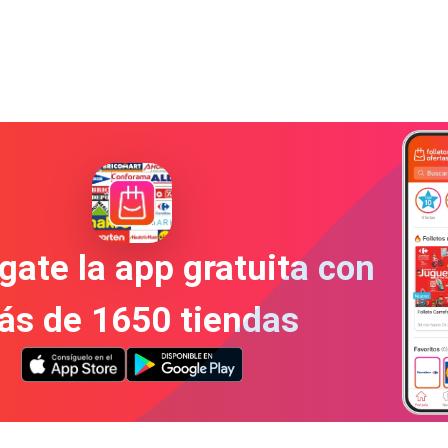
gate la app gratuita con
ás de 1650 tiendas