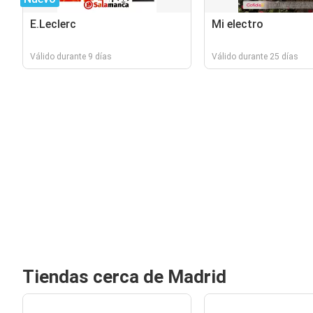
E.Leclerc
Mi electro
Válido durante 9 días
Válido durante 25 días
Tiendas cerca de Madrid