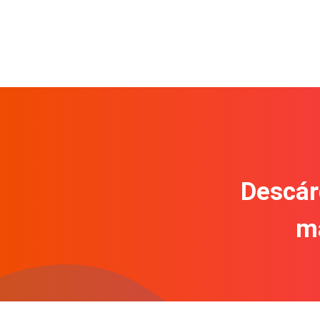
Descár
m