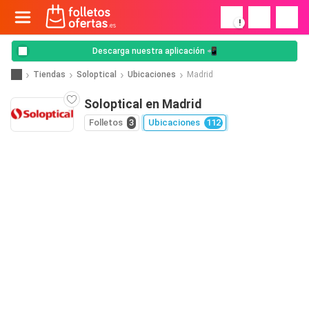
!
Descarga nuestra aplicación 📲
Tiendas
Soloptical
Ubicaciones
Madrid
Soloptical en Madrid
Folletos
3
Ubicaciones
112