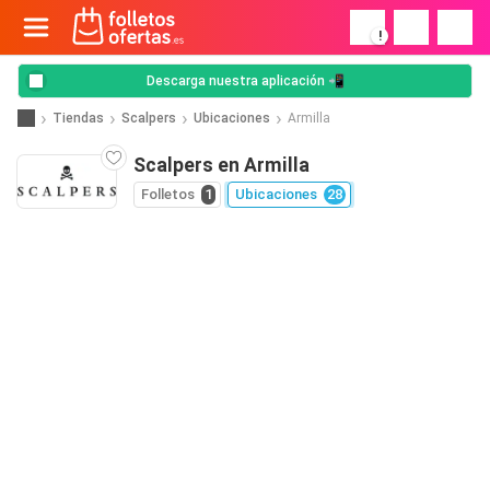
!
Descarga nuestra aplicación 📲
Tiendas
Scalpers
Ubicaciones
Armilla
Scalpers en Armilla
Folletos
1
Ubicaciones
28