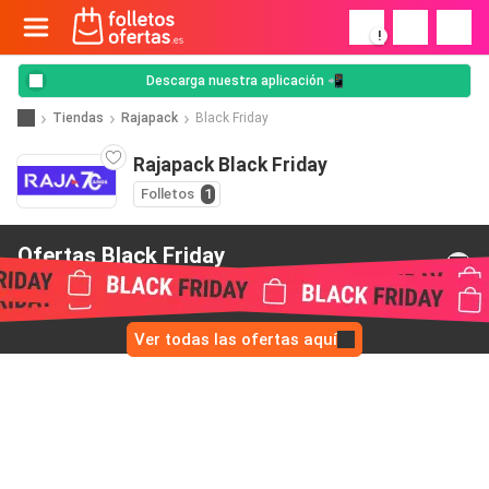
!
Descarga nuestra aplicación 📲
Tiendas
Rajapack
Black Friday
Rajapack Black Friday
Folletos
1
Ofertas Black Friday
de Rajapack
Ver todas las ofertas aquí