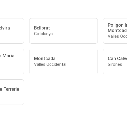
Poligon I
lvira
Bellprat
Montcad
Catalunya
Vallés Occ
a Maria
Montcada
Can Calv
Vallés Occidental
Gironés
a Ferreria