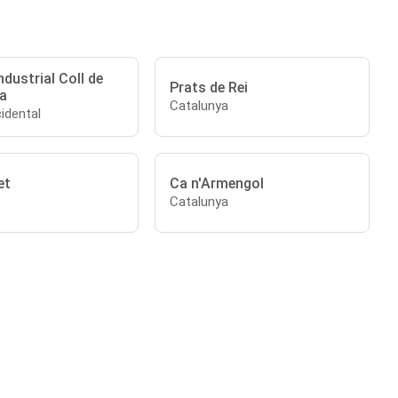
ndustrial Coll de
Prats de Rei
a
Catalunya
idental
et
Ca n'Armengol
Catalunya