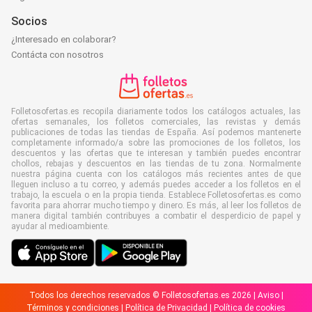
Socios
¿Interesado en colaborar?
Contácta con nosotros
Folletosofertas.es recopila diariamente todos los catálogos actuales, las
ofertas semanales, los folletos comerciales, las revistas y demás
publicaciones de todas las tiendas de España. Así podemos mantenerte
completamente informado/a sobre las promociones de los folletos, los
descuentos y las ofertas que te interesan y también puedes encontrar
chollos, rebajas y descuentos en las tiendas de tu zona. Normalmente
nuestra página cuenta con los catálogos más recientes antes de que
lleguen incluso a tu correo, y además puedes acceder a los folletos en el
trabajo, la escuela o en la propia tienda. Establece Folletosofertas.es como
favorita para ahorrar mucho tiempo y dinero. Es más, al leer los folletos de
manera digital también contribuyes a combatir el desperdicio de papel y
ayudar al medioambiente.
Todos los derechos reservados © Folletosofertas.es 2026 |
Aviso
|
Términos y condiciones
|
Política de Privacidad
|
Política de cookies