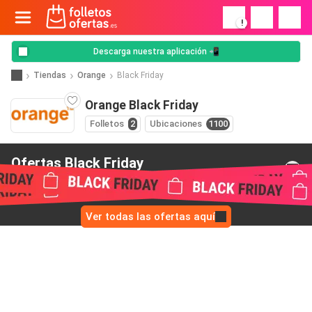
!
Descarga nuestra aplicación 📲
Tiendas
Orange
Black Friday
Orange Black Friday
Folletos
2
Ubicaciones
1100
Ofertas Black Friday
de Orange
Ver todas las ofertas aquí