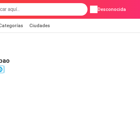
Desconocida
Categorías
Ciudades
lbao
6