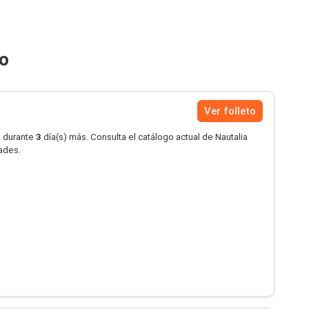
ao
Ver folleto
o durante
3
día(s) más. Consulta el catálogo actual de Nautalia
dades.